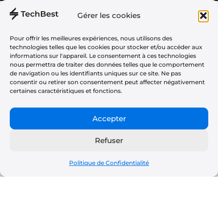
Gérer les cookies
Téléphonie
À propos
Audio
Plan du Site
Pour offrir les meilleures expériences, nous utilisons des
technologies telles que les cookies pour stocker et/ou accéder aux
Informatique
Politique de Confidentialité
informations sur l'appareil. Le consentement à ces technologies
nous permettra de traiter des données telles que le comportement
Gaming
CGU
de navigation ou les identifiants uniques sur ce site. Ne pas
Maison
consentir ou retirer son consentement peut affecter négativement
Partenariats & Tests Produits
certaines caractéristiques et fonctions.
Tv
Vélos & Trottinettes
Accepter
Photo
Refuser
Santé & Sport
Bestrobots
Politique de Confidentialité
Copyright © 2023 techbest.fr Tous les droits réservés.