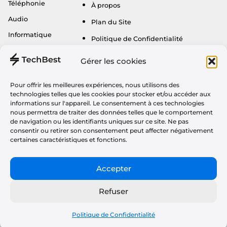
Téléphonie
À propos
Audio
Plan du Site
Informatique
Politique de Confidentialité
Gaming
CGU
Gérer les cookies
Maison
Partenariats & Tests Produits
Tv
Pour offrir les meilleures expériences, nous utilisons des
technologies telles que les cookies pour stocker et/ou accéder aux
Vélos & Trottinettes
informations sur l'appareil. Le consentement à ces technologies
nous permettra de traiter des données telles que le comportement
Photo
de navigation ou les identifiants uniques sur ce site. Ne pas
Santé & Sport
consentir ou retirer son consentement peut affecter négativement
certaines caractéristiques et fonctions.
Bestrobots
Accepter
Copyright © 2023 techbest.fr Tous les droits réservés.
Refuser
Politique de Confidentialité