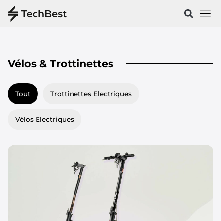
Vélos & 
Santé & Spo
Vélos & Trottinettes
Tout
Trottinettes Electriques
Vélos Electriques