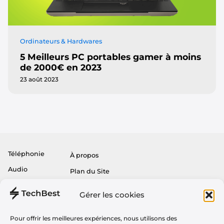
Ordinateurs & Hardwares
5 Meilleurs PC portables gamer à moins
de 2000€ en 2023
23 août 2023
Téléphonie
À propos
Audio
Plan du Site
Informatique
Politique de Confidentialité
Gérer les cookies
Gaming
CGU
Maison
Pour offrir les meilleures expériences, nous utilisons des
Partenariats & Tests Produits