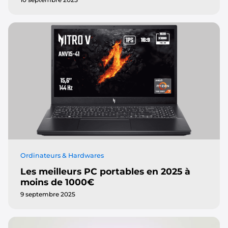
Ordinateurs & Hardwares
Les meilleurs PC portables en 2025 à
moins de 1000€
9 septembre 2025