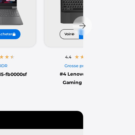
cheter
Voir
Acheter
★
★
★
★
★
★
★
★
4.4
ODR
Grosse promotion
#4
Lenovo IdeaPad
15-fb0000sf
Gaming 3 15IHU6