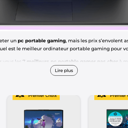
eter un
pc portable gaming
, mais les prix s’envolent
 quel est le meilleur ordinateur portable gaming pour v
 vous les 7
meilleurs pc portable gamer pas cher
à m
 petit prix.
Lire plus
 plus aux alentours de 2 000 € nous vous conseillons d
 €.
Premier Choix
Premier 