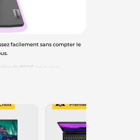
 assez facilement sans compter le
ous.
oins de 800€ pour vous
e jeter un coup d’oeil à notre
top
Choix
Premier Choix