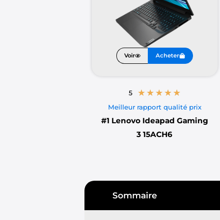
Voir
Acheter
★
★
★
★
★
5
Meilleur rapport qualité prix
#1
Lenovo Ideapad Gaming
3 15ACH6
Sommaire