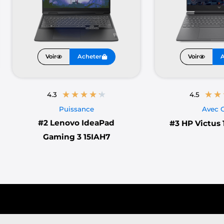
Voir
Acheter
Voir
A
★
★
★
★
★
★
★
4.3
4.5
Puissance
Avec 
#2
Lenovo IdeaPad
#3
HP Victus 
Gaming 3 15IAH7