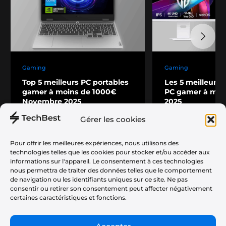
Gaming
Gaming
Top 5 meilleurs PC portables
Les 5 meilleurs 
gamer à moins de 1000€
PC gamer à moi
Novembre 2025
2025
30 octobre 2025
22 octobre 2025
Gérer les cookies
Pour offrir les meilleures expériences, nous utilisons des
technologies telles que les cookies pour stocker et/ou accéder aux
informations sur l'appareil. Le consentement à ces technologies
nous permettra de traiter des données telles que le comportement
Téléphonie
À propos
de navigation ou les identifiants uniques sur ce site. Ne pas
Audio
consentir ou retirer son consentement peut affecter négativement
Plan du Site
certaines caractéristiques et fonctions.
Informatique
Politique de Confidentialité
Gaming
CGU