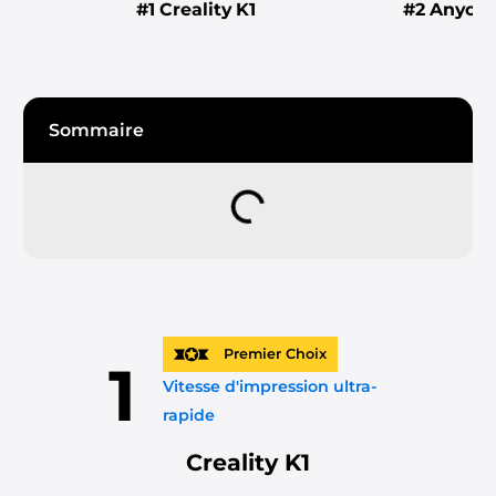
#1
Creality K1
#2
Anycub
Sommaire
Premier Choix
1
Vitesse d'impression ultra-
rapide
Creality K1