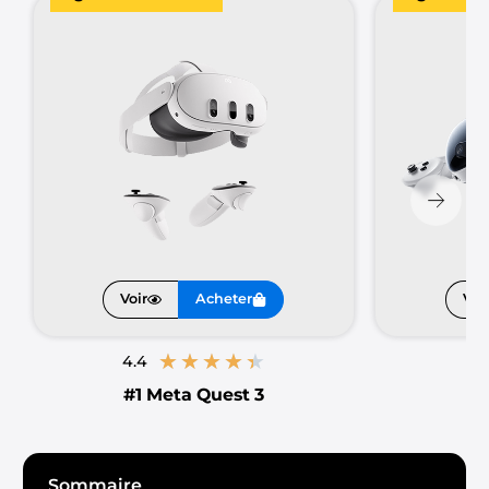
nouveaux horizons numériques, notre sélection
des 5 meilleurs casques VR à moins de 600 euros
saura répondre à vos attentes.
Préparez-vous à vivre des moments d’immersion
inégalés et découvrez les modèles qui
redéfinissent la réalité virtuelle accessible.
Voir
Acheter
Voi
★
★
★
★
★
4.4
4.1
#1
Meta Quest 3
#
Sommaire