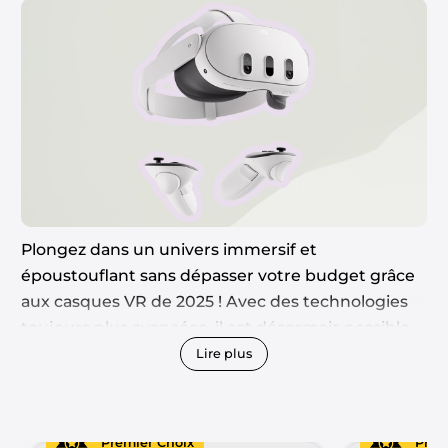
Plongez dans un univers immersif et
époustouflant sans dépasser votre budget grâce
aux casques VR de 2025 ! Avec des technologies
toujours plus avancées, il est désormais possible
de profiter d’expériences de réalité virtuelle
Lire plus
incroyables pour moins de 600 euros. Que vous
soyez passionné de jeux vidéo, amateur de
simulations réalistes ou curieux de découvrir de
Premier Choix
Prem