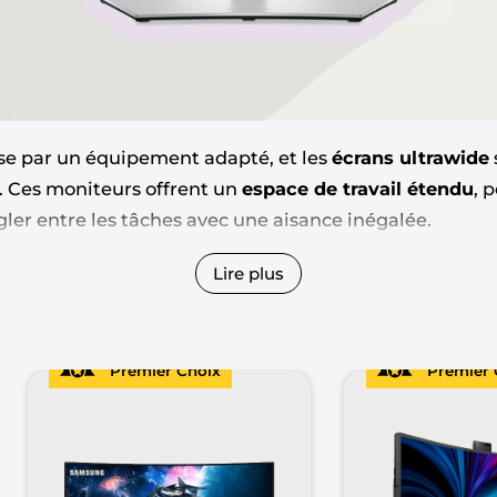
asse par un équipement adapté, et les
écrans ultrawide
s. Ces moniteurs offrent un
espace de travail étendu
, 
gler entre les tâches avec une aisance inégalée.
déal parmi la pléthore d’options disponibles ? Notre s
Lire plus
aximale vous guidera à travers les caractéristiques es
 qui feront la différence dans votre quotidien professi
Premier Choix
Premier 
tre espace de travail
!