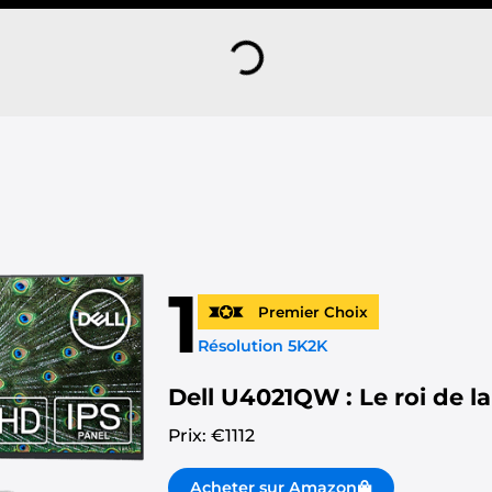
1
Premier Choix
Résolution 5K2K
Dell U4021QW : Le roi de la
Prix: €
1112
Acheter sur Amazon