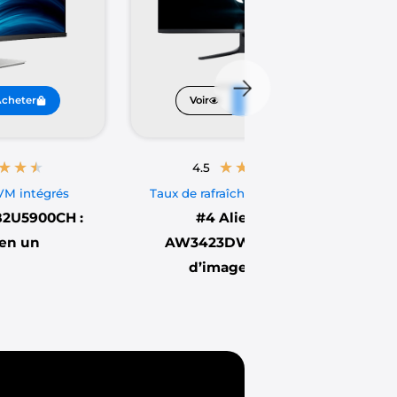
cheter
Voir
Acheter
★
★
★
★
★
★
★
★
4.5
M intégrés
Taux de rafraîchissement 165Hz
B2U5900CH :
#4
Alienware
 en un
AW3423DWF : Qualité
d’image ultime