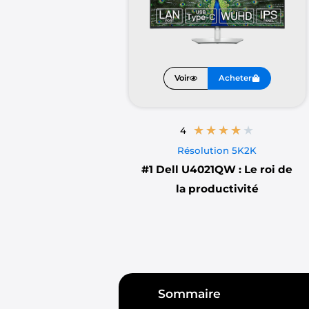
Voir
Acheter
★
★
★
★
★
4
Résolution 5K2K
#1
Dell U4021QW : Le roi de
la productivité
Sommaire