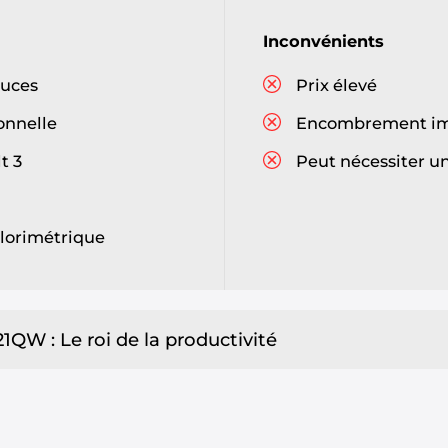
Inconvénients
ouces
Prix élevé
onnelle
Encombrement im
t 3
Peut nécessiter u
olorimétrique
1QW : Le roi de la productivité