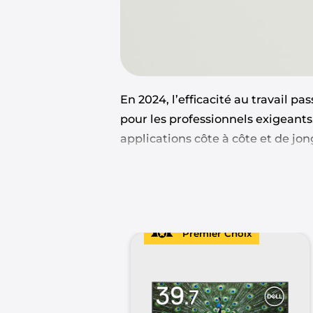
En 2024, l’efficacité au travail p
pour les professionnels exigeant
applications côte à côte et de jon
Mais comment choisir le modèle i
ultrawide
pour une productivité m
et les innovations technologiques
Premier Choix
Préparez-vous à
révolutionner vo