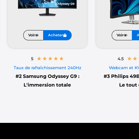
Voir
Acheter
Voir
A
★
★
★
★
★
★
★
5
4.5
Taux de rafraîchissement 240Hz
Webcam et KV
#2
Samsung Odyssey G9 :
#3
Philips 49
L'immersion totale
Le tout