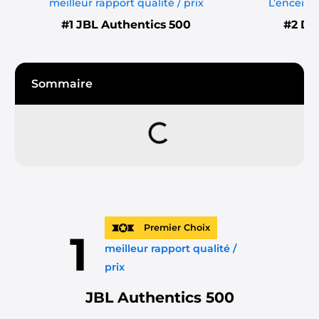
meilleur rapport qualité / prix
L’enceint
#1
JBL Authentics 500
#2
De
Sommaire
Premier Choix
1
meilleur rapport qualité /
prix
JBL Authentics 500