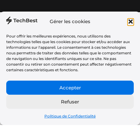
Gérer les cookies
Téléphonie
À propos
Audio
Plan du Site
Pour offrir les meilleures expériences, nous utilisons des
technologies telles que les cookies pour stocker et/ou accéder aux
Informatique
Politique de Confidentialité
informations sur l'appareil. Le consentement à ces technologies
nous permettra de traiter des données telles que le comportement
Gaming
CGU
de navigation ou les identifiants uniques sur ce site. Ne pas
Maison
consentir ou retirer son consentement peut affecter négativement
Partenariats & Tests Produits
certaines caractéristiques et fonctions.
Tv
Vélos & Trottinettes
Accepter
Photo
Refuser
Santé & Sport
Bestrobots
Politique de Confidentialité
Copyright © 2023 techbest.fr Tous les droits réservés.