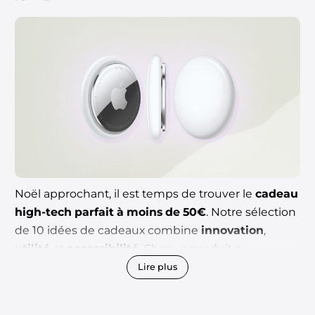
Noël approchant, il est temps de trouver le
cadeau
high-tech parfait à moins de 50€
. Notre sélection
de 10 idées de cadeaux combine
innovation
,
utilité
et
accessibilité
. Chaque produit a
soigneusement été choisi pour son
excellent
Lire plus
rapport qualité-prix
.
Que ce soit pour un passionné de musique, un