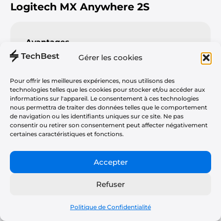
Logitech MX Anywhere 2S
Avantages
Gérer les cookies
Ergonomie confortable et compacte
Molette débrayable pour défilement
Pour offrir les meilleures expériences, nous utilisons des
technologies telles que les cookies pour stocker et/ou accéder aux
rapide
informations sur l'appareil. Le consentement à ces technologies
nous permettra de traiter des données telles que le comportement
Capteur laser précis sur diverses
de navigation ou les identifiants uniques sur ce site. Ne pas
surfaces
consentir ou retirer son consentement peut affecter négativement
certaines caractéristiques et fonctions.
Autonomie améliorée (jusqu'à 70
jours)
Accepter
Fonction Logitech Flow pour
multitâche
Refuser
Politique de Confidentialité