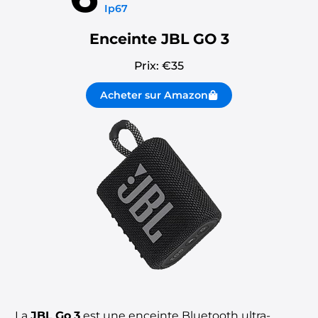
Ip67
Enceinte JBL GO 3
Prix: €
35
Acheter sur Amazon
La
JBL Go 3
est une enceinte Bluetooth ultra-