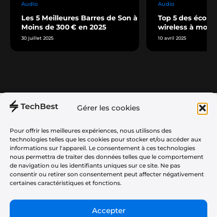
Audio
Audio
Les 5 Meilleures Barres de Son à
Top 5 des écout
Moins de 300 € en 2025
wireless à moin
30 juillet 2025
10 avril 2025
Gérer les cookies
Téléphonie
À propos
Audio
Plan du Site
Pour offrir les meilleures expériences, nous utilisons des
technologies telles que les cookies pour stocker et/ou accéder aux
Informatique
Politique de Confidentialité
informations sur l'appareil. Le consentement à ces technologies
nous permettra de traiter des données telles que le comportement
Gaming
CGU
de navigation ou les identifiants uniques sur ce site. Ne pas
Maison
consentir ou retirer son consentement peut affecter négativement
Partenariats & Tests Produits
certaines caractéristiques et fonctions.
Tv
Vélos & Trottinettes
Accepter