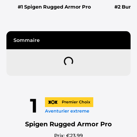
#1
Spigen Rugged Armor Pro
#2
Bumpe
Sommaire
1
Premier Choix
Aventurier extreme
Spigen Rugged Armor Pro
Prix: €
23.99