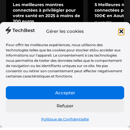
Les meilleures montres
5 Meilleures mo
connectées à privilégier pour
connectées pas 
votre santé en 2025 à moins de
100€ en Aout 2
200 euros
16 août 2024
1 mars 2025
Gérer les cookies
Pour offrir les meilleures expériences, nous utilisons des
technologies telles que les cookies pour stocker et/ou accéder aux
informations sur l'appareil. Le consentement à ces technologies
nous permettra de traiter des données telles que le comportement
Téléphonie
À propos
de navigation ou les identifiants uniques sur ce site. Ne pas
Audio
consentir ou retirer son consentement peut affecter négativement
Plan du Site
certaines caractéristiques et fonctions.
Informatique
Politique de Confidentialité
Gaming
CGU
Accepter
Maison
Partenariats & Tests Produits
Refuser
Tv
Vélos & Trottinettes
Politique de Confidentialité
Photo