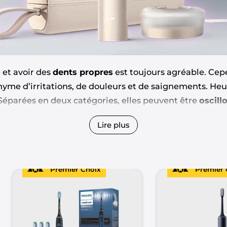
 et avoir des
dents propres
est toujours agréable. Cep
yme d’irritations, de douleurs et de saignements. Heur
 Séparées en deux catégories, elles peuvent être
oscill
 aujourd’hui. Techbest a compilé pour vous : les
5 meil
Lire plus
ent électrique plutôt qu’une brosse à dents manuelle
Premier Choix
Premier 
ffrent un nettoyage plus efficace grâce à leurs mouvem
performante des zones difficiles d’accès. Leur action 
 et à prévenir les problèmes de gencives sensibles tels q
ltant d’un brossage manuel parfois trop violent.