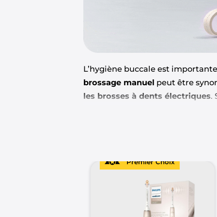
L’hygiène buccale est importante
brossage manuel
peut être synon
les brosses à dents électriques
.
cette dernière qui nous intéresse
électriques soniques
.
Pourquoi utiliser une brosse à d
Premier Choix
Les brosses à dents électriques o
permettant de brosser de manière 
aider à réduire la plaque dentaire
saignements ou les douleurs résu