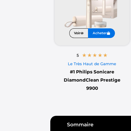
Quels sont les avantages d’un b
La technologie sonique produit d
efficace, éliminant ainsi plus fac
Voir
Acheter
vibrations soniques peuvent attei
Quels sont les critères à consid
★
★
★
★
★
5
Chacun à des attentes différentes, 
Le Très Haut de Gamme
nous, la durée de la batterie, le p
#1
Philips Sonicare
application, capteur de pression,et
DiamondClean Prestige
9900
Assurant une hygiène buccale irrép
Sommaire