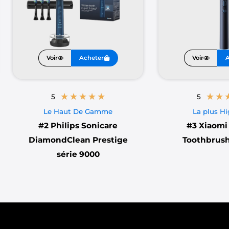
rossage sonique ?
es vibrations à haute fréquence qui permettent une ac
ilement la plaque dentaire qu’un brossage manuel ou osci
Voir
Acheter
Voir
A
ndre des zones difficiles à atteindre, assurant un net
érer lors du choix d’une brosse à dents électrique ?
★
★
★
★
★
★
★
5
5
et il y a autant de critères possibles qu’il y a de choix
Le Haut De Gamme
La plus H
rix et la disponibilité des brossettes et les fonctionnal
#2
Philips Sonicare
#3
Xiaomi 
c). Pour ce dernier point, il faut voir lesquelles sont i
DiamondClean Prestige
Toothbrush
série 9000
rochable, les essayer, c’est les adopter !