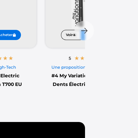
tion de nettoyage plus intense et
llo-rotatif. De plus, les
cheter
Voir
Acheter
toyage plus complet et uniforme.
★
★
★
★
★
★
★
★
5
. Les plus importants sont, selon
igh-Tech
Une proposition d'abonnement
ités intégrées (minuteur,
Electric
#4
My Variations - Brosse à
ndispensables au futur utilisateur.
 T700 EU
Dents Électrique Sonique