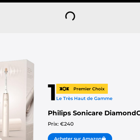
1
Premier Choix
Le Très Haut de Gamme
Philips Sonicare DiamondC
Prix: €
240
Acheter sur Amazon