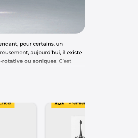
endant, pour certains, un
eusement, aujourd’hui, il existe
o-rotative ou soniques
. C’est
leures brosses à dents
 ?
Choix
Premier Choix
ents de rotation ou de vibration,
plus intense et régulière peut
ue les irritations, les