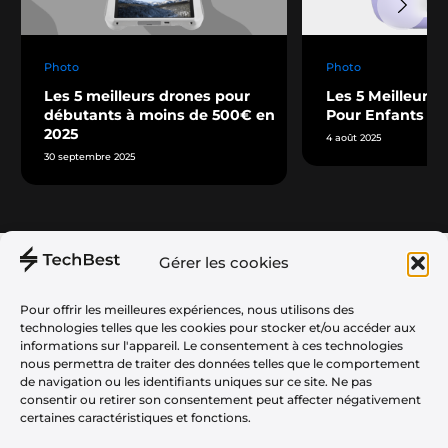
Photo
Photo
Les 5 meilleurs drones pour
Les 5 Meilleurs 
débutants à moins de 500€ en
Pour Enfants
2025
4 août 2025
30 septembre 2025
Gérer les cookies
Téléphonie
À propos
Audio
Plan du Site
Pour offrir les meilleures expériences, nous utilisons des
technologies telles que les cookies pour stocker et/ou accéder aux
Informatique
Politique de Confidentialité
informations sur l'appareil. Le consentement à ces technologies
nous permettra de traiter des données telles que le comportement
Gaming
CGU
de navigation ou les identifiants uniques sur ce site. Ne pas
Maison
consentir ou retirer son consentement peut affecter négativement
Partenariats & Tests Produits
certaines caractéristiques et fonctions.
Tv