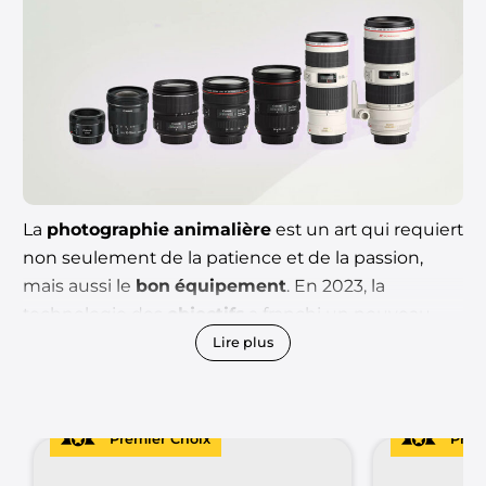
La
photographie animalière
est un art qui requiert
non seulement de la patience et de la passion,
mais aussi le
bon équipement
. En 2023, la
technologie des
objectifs
a franchi un nouveau
cap, offrant aux photographes des
outils de
Lire plus
précision exceptionnelle
pour capturer la faune
dans toute sa splendeur.
Premier Choix
Prem
Dans cet article, nous explorons les
5 meilleurs
objectifs pour la photo animalière
de l’année, des