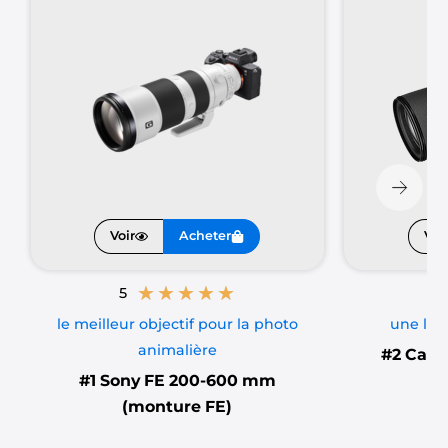
choix parfaits pour
immortaliser
des moments
éphémères et saisissants.
Voir
Acheter
Voi
★
★
★
★
★
5
5
le meilleur objectif pour la photo
une lég
animalière
#2
Cano
#1
Sony FE 200-600 mm
(monture FE)