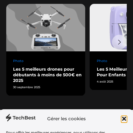
Photo
Photo
Les 5 meilleurs drones pour
Les 5 Meilleurs 
débutants à moins de 500€ en
Pour Enfants
2025
4 août 2025
30 septembre 2025
Gérer les cookies
Téléphonie
À propos
Audio
Plan du Site
Pour offrir les meilleures expériences, nous utilisons des