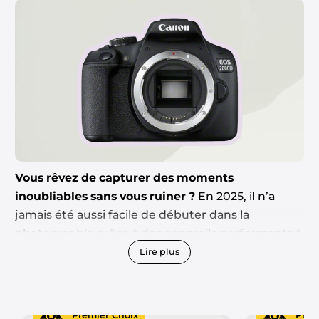
Vous rêvez de capturer des moments
inoubliables sans vous ruiner ?
En 2025, il n’a
jamais été aussi facile de débuter dans la
photographie grâce à des appareils performants à
prix abordable.
Avec un budget de moins de 300
Lire plus
euros
, vous pouvez trouver des modèles idéaux
pour vous initier à cet art passionnant, alliant
simplicité d’utilisation, qualité d’image
Premier Choix
Prem