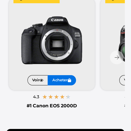
remarquable et fonctionnalités modernes.
Que vous soyez un amateur souhaitant explorer
votre créativité
ou
un futur photographe en
quête de votre premier appareil
, découvrez
notre sélection des meilleurs appareils photo
pour débutants, parfaits pour faire vos premiers
pas sans compromis sur la qualité.
Voir
Acheter
Voi
★
★
★
★
★
4.3
4.5
#1
Canon EOS 2000D
#