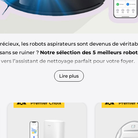
cieux, les robots aspirateurs sont devenus de véritabl
sans se ruiner ?
Notre sélection des 5 meilleurs robo
vers l’assistant de nettoyage parfait pour votre foyer.
tapis épais ou simplement besoin d’un coup de main
Lire plus
des pépites technologiques qui allient performance, in
t ces petits bijoux peuvent révolutionner votre routi
Premier Choix
Premier 