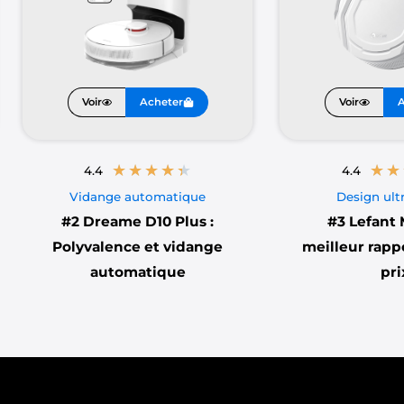
Voir
Acheter
Voir
A
★
★
★
★
★
★
★
4.4
4.4
Vidange automatique
Design ult
#2
Dreame D10 Plus :
#3
Lefant 
Polyvalence et vidange
meilleur rappo
automatique
pri