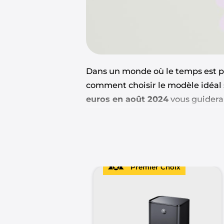
Dans un monde où le temps est pré
comment choisir le modèle idéal 
euros en août 2024
vous guidera 
Que vous ayez des animaux, des 
impeccable
, nous avons déniché 
Préparez-vous à découvrir commen
votre budget.
Premier Choix