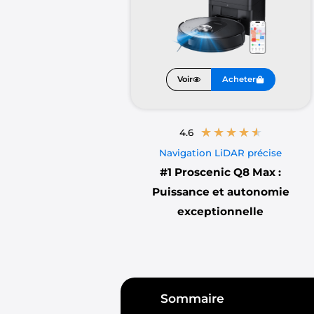
Voir
Acheter
★
★
★
★
★
4.6
Navigation LiDAR précise
#1
Proscenic Q8 Max :
Puissance et autonomie
exceptionnelle
Sommaire