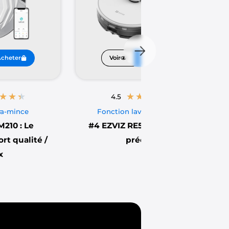
cheter
Voir
Acheter
★
★
★
★
★
★
★
★
4.5
ra-mince
Fonction lavage intégrée
M210 : Le
#4
EZVIZ RE5 : Navigation
rt qualité /
précise
x